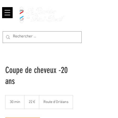
Panier
Coupe de cheveux -20
ans
22
euros
30 min
3
22 €
Route d'Orléans
0
m
i