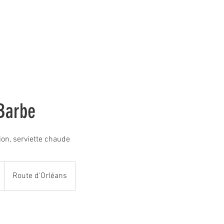
Le salon
Réservation en ligne
A propos
Nos horaires
 Barbe
tion, serviette chaude
Route d'Orléans