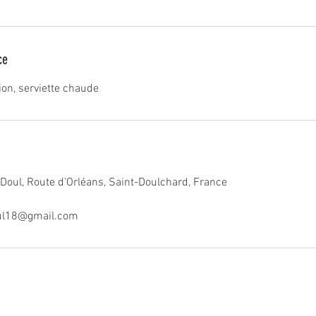
ce
tion, serviette chaude
 Doul, Route d'Orléans, Saint-Doulchard, France
oul18@gmail.com
© 20
23 par la CIE Friaud Premium